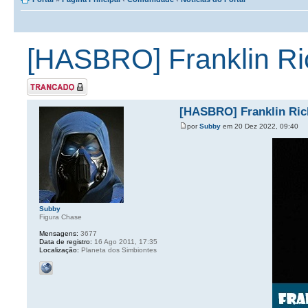
[HASBRO] Franklin Ri
Tópico Trancado
[HASBRO] Franklin Ric
por
Subby
em 20 Dez 2022, 09:40
Subby
Figura Chase
Mensagens:
3677
Data de registro:
16 Ago 2011, 17:35
Localização:
Planeta dos Simbiontes