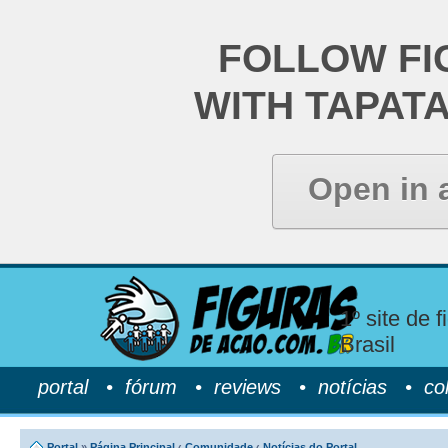
FOLLOW FI
WITH TAPAT
Open in 
1º site de 
Brasil
portal
•
fórum
•
reviews
•
notícias
•
co
Portal
»
Página Principal
‹
Comunidade
‹
Notícias do Portal