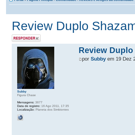
Review Duplo Shazam 
Postar uma
resposta
Review Duplo 
por
Subby
em 19 Dez 2
Subby
Figura Chase
Mensagens:
3677
Data de registro:
16 Ago 2011, 17:35
Localização:
Planeta dos Simbiontes