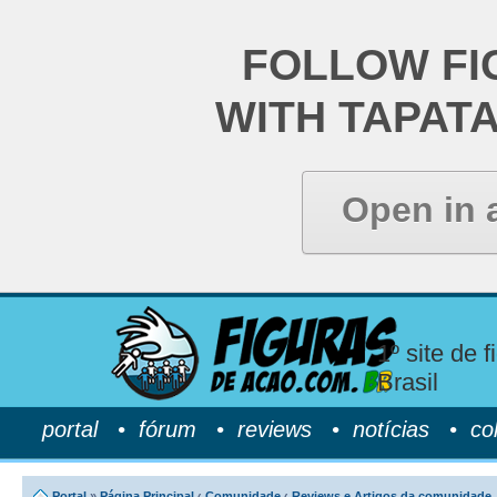
FOLLOW FI
WITH TAPAT
Open in 
1º site de 
Brasil
portal
•
fórum
•
reviews
•
notícias
•
co
Portal
»
Página Principal
‹
Comunidade
‹
Reviews e Artigos da comunidade