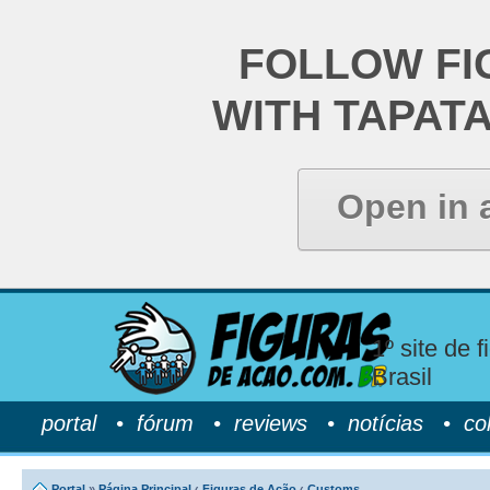
FOLLOW FI
WITH TAPAT
Open in 
1º site de 
Brasil
portal
•
fórum
•
reviews
•
notícias
•
co
Portal
»
Página Principal
‹
Figuras de Ação
‹
Customs