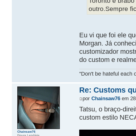
Toronto é brabo
outro.Sempre fic
Eu vi que foi ele q
Morgan. Já conhec
customizador mostr
do custom e realme
"Don't be hateful each o
Re: Customs que
por
Chainsaw76
em 28 
Tatsu, o braço-dire
custom estilo NEC
Chainsaw76
Figura Lendária