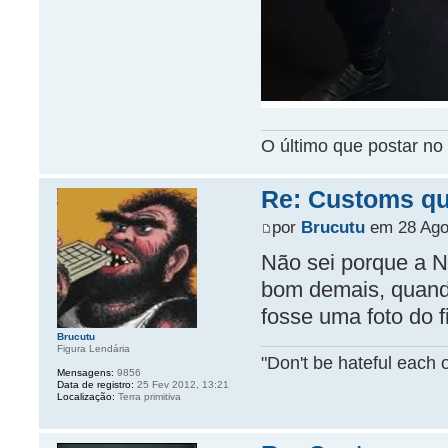
O último que postar no 
Re: Customs que
por
Brucutu
em 28 Ago
Não sei porque a N
bom demais, quando
fosse uma foto do f
Brucutu
Figura Lendária
"Don't be hateful each o
Mensagens:
9856
Data de registro:
25 Fev 2012, 13:21
Localização:
Terra primitiva