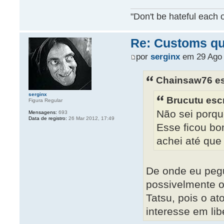
"Don't be hateful each o
Re: Customs que
por
serginx
em 29 Ago 
Chainsaw76 es
serginx
Brucutu esc
Figura Regular
Não sei porqu
Mensagens:
693
Data de registro:
26 Mar 2012, 17:49
Esse ficou bo
achei até que 
De onde eu peg
possivelmente o
Tatsu, pois o at
interesse em li