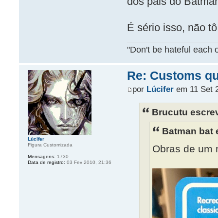
dos pais do Batma
É sério isso, não t
"Don't be hateful each o
Re: Customs que
por
Lúcifer
em 11 Set 2
Brucutu escre
Batman bat 
Lúcifer
Figura Customizada
Obras de um 
Mensagens:
1730
Data de registro:
03 Fev 2010, 21:36