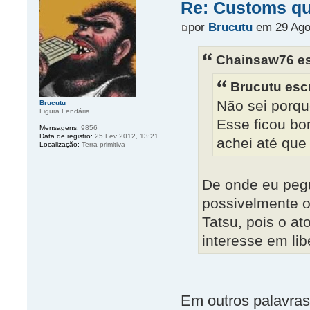
Re: Customs que
por
Brucutu
em 29 Ago
Chainsaw76 es
Brucutu esc
Não sei porqu
Brucutu
Figura Lendária
Esse ficou bo
Mensagens:
9856
Data de registro:
25 Fev 2012, 13:21
achei até que 
Localização:
Terra primitiva
De onde eu peg
possivelmente o
Tatsu, pois o at
interesse em li
Em outros palavras,