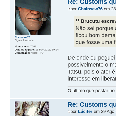
Re: Customs que
por
Chainsaw76
em 28 
Brucutu escre
Não sei porque 
ficou bom demai
Chainsaw76
Figura Lendária
que fosse uma fo
Mensagens:
7963
Data de registro:
11 Fev 2011, 19:54
Localização:
Niterói - RJ
De onde eu peguei
possivelmente o ma
Tatsu, pois o ator 
interesse em liber
O último que postar no 
Re: Customs que
por
Lúcifer
em 29 Ago 