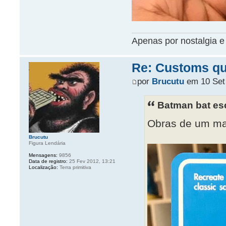
Apenas por nostalgia e 
Re: Customs que
por
Brucutu
em 10 Set 
Batman bat es
Obras de um m
Brucutu
Figura Lendária
Mensagens:
9856
Data de registro:
25 Fev 2012, 13:21
Localização:
Terra primitiva