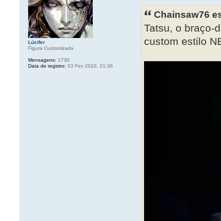
Chainsaw76 es
Tatsu, o braço-d
custom estilo N
Lúcifer
Figura Customizada
Mensagens:
1730
Data de registro:
03 Fev 2010, 21:36