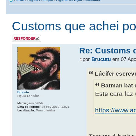
Customs que achei por 
Postar uma
resposta
Re: Customs qu
por
Brucutu
em 07 Ago
Lúcifer escrev
Batman bat 
Este cara faz
Brucutu
Figura Lendária
Mensagens:
9856
Data de registro:
25 Fev 2012, 13:21
https://www.ac
Localização:
Terra primitiva