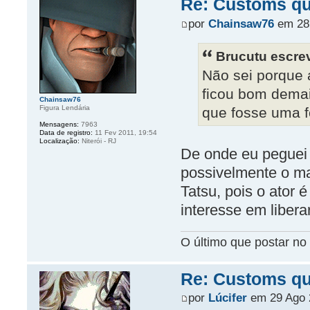
Re: Customs que
por
Chainsaw76
em 28 
Brucutu escre
Não sei porque 
ficou bom demai
Chainsaw76
Figura Lendária
que fosse uma fo
Mensagens:
7963
Data de registro:
11 Fev 2011, 19:54
Localização:
Niterói - RJ
De onde eu peguei
possivelmente o ma
Tatsu, pois o ator 
interesse em liber
O último que postar no 
Re: Customs que
por
Lúcifer
em 29 Ago 