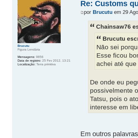
Re: Customs que
por
Brucutu
em 29 Ago
Chainsaw76 es
Brucutu esc
Não sei porqu
Brucutu
Figura Lendária
Esse ficou bo
Mensagens:
9856
Data de registro:
25 Fev 2012, 13:21
achei até que 
Localização:
Terra primitiva
De onde eu peg
possivelmente o
Tatsu, pois o at
interesse em li
Em outros palavras,