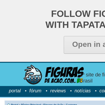
FOLLOW FI
WITH TAPAT
Open in 
1º site de 
Brasil
portal
•
fórum
•
reviews
•
notícias
•
co
Portal
»
Página Principal
‹
Figuras de Ação
‹
Customs