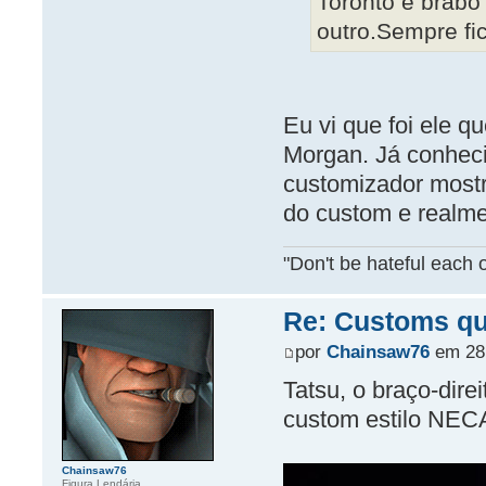
Toronto é brabo
outro.Sempre fic
Eu vi que foi ele q
Morgan. Já conhec
customizador mostr
do custom e realme
"Don't be hateful each o
Re: Customs que
por
Chainsaw76
em 28 
Tatsu, o braço-dire
custom estilo NEC
Chainsaw76
Figura Lendária