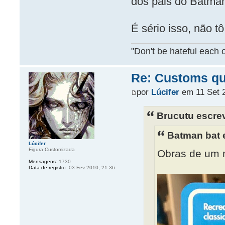
dos pais do Batma
É sério isso, não t
"Don't be hateful each o
Re: Customs que
por
Lúcifer
em 11 Set 2
Brucutu escre
Batman bat 
Lúcifer
Figura Customizada
Obras de um 
Mensagens:
1730
Data de registro:
03 Fev 2010, 21:36