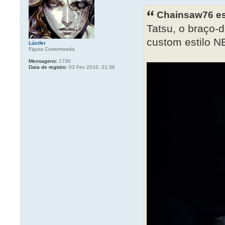
Chainsaw76 es
Tatsu, o braço-d
custom estilo N
Lúcifer
Figura Customizada
Mensagens:
1730
Data de registro:
03 Fev 2010, 21:36