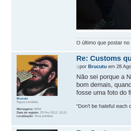
O último que postar no 
Re: Customs que
por
Brucutu
em 28 Ago
Não sei porque a N
bom demais, quando
fosse uma foto do f
Brucutu
Figura Lendária
"Don't be hateful each o
Mensagens:
9856
Data de registro:
25 Fev 2012, 13:21
Localização:
Terra primitiva