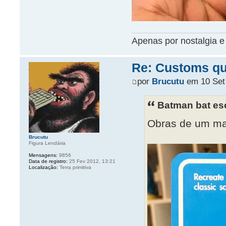
Apenas por nostalgia e 
Re: Customs que
por
Brucutu
em 10 Set 
Batman bat es
Obras de um m
Brucutu
Figura Lendária
Mensagens:
9856
Data de registro:
25 Fev 2012, 13:21
Localização:
Terra primitiva