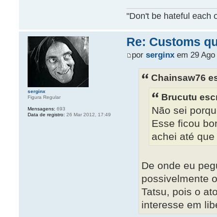
"Don't be hateful each o
Re: Customs que
por
serginx
em 29 Ago 
Chainsaw76 es
serginx
Brucutu esc
Figura Regular
Não sei porqu
Mensagens:
693
Data de registro:
26 Mar 2012, 17:49
Esse ficou bo
achei até que 
De onde eu peg
possivelmente o
Tatsu, pois o at
interesse em li