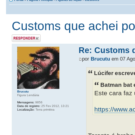
Customs que achei por 
Postar uma
resposta
Re: Customs qu
por
Brucutu
em 07 Ago
Lúcifer escrev
Batman bat 
Este cara faz
Brucutu
Figura Lendária
Mensagens:
9856
Data de registro:
25 Fev 2012, 13:21
https://www.ac
Localização:
Terra primitiva