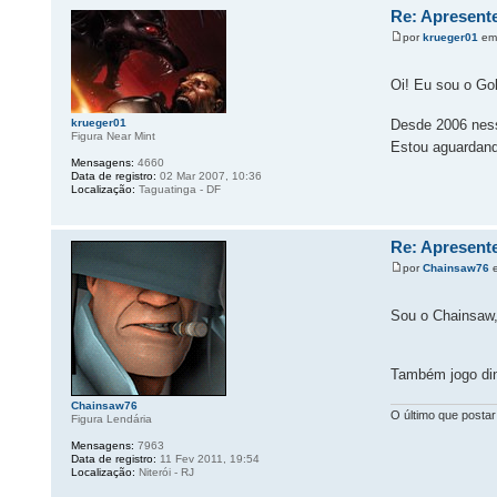
Re: Apresente
por
krueger01
em 
Oi! Eu sou o G
krueger01
Desde 2006 ness
Figura Near Mint
Estou aguardand
Mensagens:
4660
Data de registro:
02 Mar 2007, 10:36
Localização:
Taguatinga - DF
Re: Apresente
por
Chainsaw76
e
Sou o Chainsaw,
Também jogo din
Chainsaw76
O último que postar
Figura Lendária
Mensagens:
7963
Data de registro:
11 Fev 2011, 19:54
Localização:
Niterói - RJ