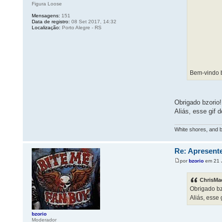
Figura Loose
Mensagens:
151
Data de registro:
08 Set 2017, 14:32
Localização:
Porto Alegre - RS
Bem-vindo 
Obrigado bzorio!
Aliás, esse gif 
White shores, and 
Re: Apresente
por
bzorio
em 21 J
ChrisMa
Obrigado bz
Aliás, esse
bzorio
Moderador