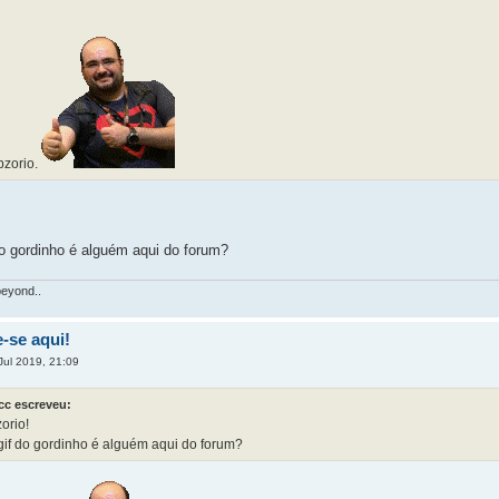
bzorio.
do gordinho é alguém aqui do forum?
beyond..
-se aqui!
ul 2019, 21:09
cc escreveu:
orio!
 gif do gordinho é alguém aqui do forum?