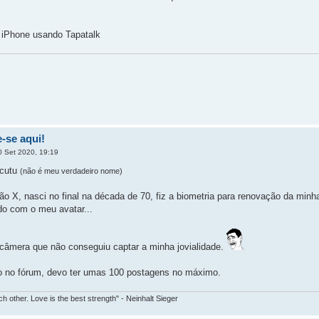
iPhone usando Tapatalk
-se aqui!
 Set 2020, 19:19
ucutu
(não é meu verdadeiro nome)
o X, nasci no final na década de 70, fiz a biometria para renovação da minh
do com o meu avatar...
a câmera que não conseguiu captar a minha jovialidade.
 no fórum, devo ter umas 100 postagens no máximo.
ch other. Love is the best strength" - Neinhalt Sieger