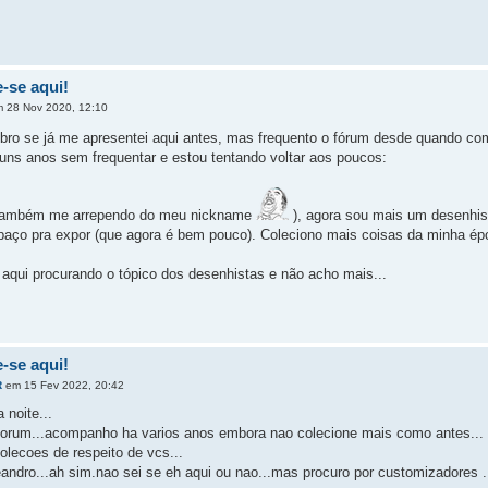
-se aqui!
 28 Nov 2020, 12:10
bro se já me apresentei aqui antes, mas frequento o fórum desde quando com
guns anos sem frequentar e estou tentando voltar aos poucos:
(também me arrependo do meu nickname
), agora sou mais um desenhist
paço pra expor (que agora é bem pouco). Coleciono mais coisas da minha é
 aqui procurando o tópico dos desenhistas e não acho mais...
-se aqui!
R
em 15 Fev 2022, 20:42
 noite...
forum...acompanho ha varios anos embora nao colecione mais como antes...
lecoes de respeito de vcs...
ndro...ah sim.nao sei se eh aqui ou nao...mas procuro por customizadores .