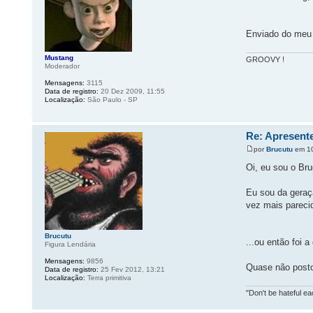
Enviado do meu 
Mustang
GROOVY !
Moderador
Mensagens:
3115
Data de registro:
20 Dez 2009, 11:55
Localização:
São Paulo - SP
Re: Apresente
por
Brucutu
em 10
Oi, eu sou o Br
Eu sou da geraçã
vez mais pareci
Brucutu
...ou então foi 
Figura Lendária
Mensagens:
9856
Quase não posto
Data de registro:
25 Fev 2012, 13:21
Localização:
Terra primitiva
"Don't be hateful ea