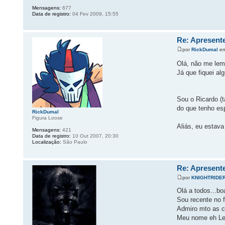
Mensagens:
677
Data de registro:
04 Fev 2009, 15:55
Re: Apresente
por
RickDumal
em
Olá, não me lem
Já que fiquei al
Sou o Ricardo 
do que tenho es
RickDumal
Figura Loose
Aliás, eu estava
Mensagens:
421
Data de registro:
10 Out 2007, 20:30
Localização:
São Paulo
Re: Apresente
por
KNIGHTRIDE
Olá a todos...boa
Sou recente no 
Admiro mto as co
Meu nome eh Lea