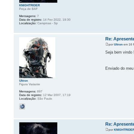
KNIGHTRIDER
Peça de BAF
Mensagens:
7
Data de registro:
14 Fev 2022, 19:30
Localização:
Campinas - Sp
Re: Apresente
por
Ultron
em 16 F
Seja bem vindo !
Enviado do meu 
Ultron
Figura Variante
Mensagens:
897
Data de registro:
12 Mar 2007, 17:19
Localização:
São Paulo
Re: Apresente
por
KNIGHTRIDE