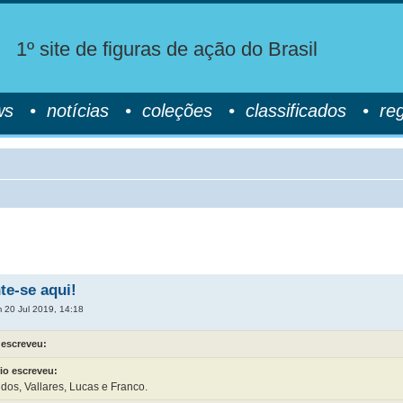
1º site de figuras de ação do Brasil
ws
•
notícias
•
coleções
•
classificados
•
re
te-se aqui!
 20 Jul 2019, 14:18
 escreveu:
io escreveu:
dos, Vallares, Lucas e Franco.