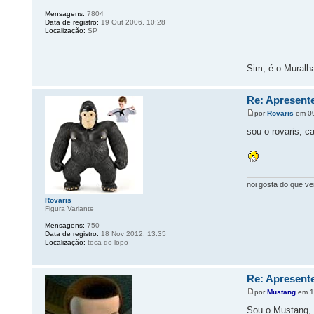
Mensagens:
7804
Data de registro:
19 Out 2006, 10:28
Localização:
SP
Sim, é o Muralh
Re: Apresente
por
Rovaris
em 09
sou o rovaris, c
noi gosta do que v
Rovaris
Figura Variante
Mensagens:
750
Data de registro:
18 Nov 2012, 13:35
Localização:
toca do lopo
Re: Apresente
por
Mustang
em 1
Sou o Mustang, 