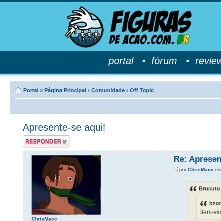
portal
•
fórum
•
revie
Portal
»
Página Principal
‹
Comunidade
‹
Off Topic
Apresente-se aqui!
Postar uma
resposta
Re: Apresen
por
ChrisMacc
em
Brucutu
bzor
Bem-vin
ChrisMacc