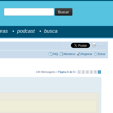
Buscar
gras
•
podcast
•
busca
FAQ
Membros
Registrar
Entrar
144 Mensagens •
Página
6
de
6
•
1
2
3
4
5
6