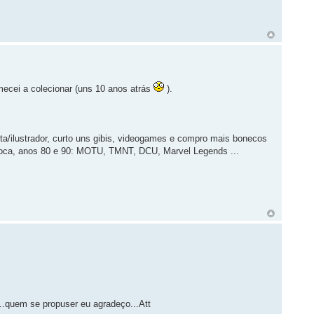
ecei a colecionar (uns 10 anos atrás
).
a/ilustrador, curto uns gibis, videogames e compro mais bonecos
poca, anos 80 e 90: MOTU, TMNT, DCU, Marvel Legends ...
..quem se propuser eu agradeço...Att