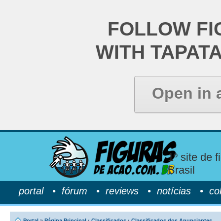
FOLLOW FI
WITH TAPAT
Open in 
1º site de 
Brasil
portal
•
fórum
•
reviews
•
notícias
•
co
Portal
»
Página Principal
‹
Classificados
‹
Classificados dos Anunciantes