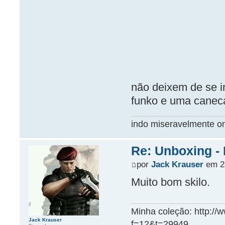
não deixem de se i
funko e uma caneca
indo miseravelmente o
Re: Unboxing -
por
Jack Krauser
em 28
Muito bom skilo.
Minha coleção: http:/
Jack Krauser
f=12&t=29949