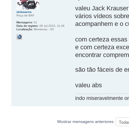
valeu Jack Krauser 
skilonorris
vários vídeos sobr
Peça de BAF
acompanhem e o cu
Mensagens:
31
Data de registro:
28 Jul 2015, 11:26
Localização:
Blumenau - SC
com certeza essas 
e com certeza exce
encontrar comprem 
são tão fáceis de 
valeu abs
indo miseravelmente o
Mostrar mensagens anteriores: