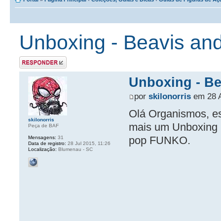
Unboxing - Beavis an
Postar uma
resposta
Unboxing - B
por
skilonorris
em 28 A
Olá Organismos, es
skilonorris
mais um Unboxing 
Peça de BAF
pop FUNKO.
Mensagens:
31
Data de registro:
28 Jul 2015, 11:26
Localização:
Blumenau - SC