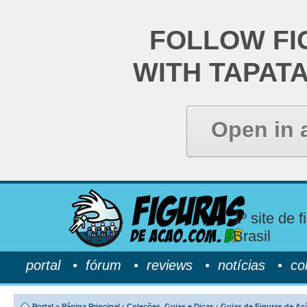
FOLLOW FI
WITH TAPAT
Open in 
1º site de 
Brasil
portal
•
fórum
•
reviews
•
notícias
•
co
Portal
»
Página Principal
‹
Coleções, Guias e Dicas
‹
Guias de Figuras de Aç