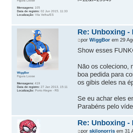
Figura Loose
Mensagens:
105
Data de registro:
02 Jun 2015, 11:33
Localização:
Vila Velha/ES
Re: Unboxing -
por
WiggBor
em 29 Ago
Show esses FUNK
Não os coleciono, 
boa pedida para co
WiggBor
Figura Loose
os gibis deles na é
Mensagens:
419
Data de registro:
27 Jan 2013, 15:11
Localização:
Porto Alegre - RS
Se eu achar eles e
Parabéns pelo vídeo
Re: Unboxing -
por
skilonorris
em 31 A