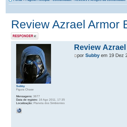
Review Azrael Armor 
Postar uma
resposta
Review Azrael
por
Subby
em 19 Dez 2
Subby
Figura Chase
Mensagens:
3677
Data de registro:
16 Ago 2011, 17:35
Localização:
Planeta dos Simbiontes