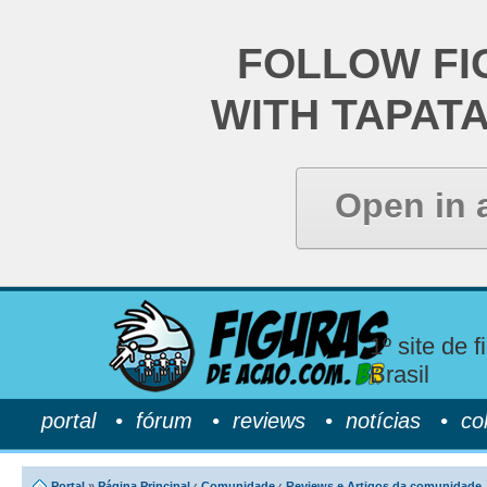
FOLLOW FI
WITH TAPAT
Open in 
1º site de 
Brasil
portal
•
fórum
•
reviews
•
notícias
•
co
Portal
»
Página Principal
‹
Comunidade
‹
Reviews e Artigos da comunidade