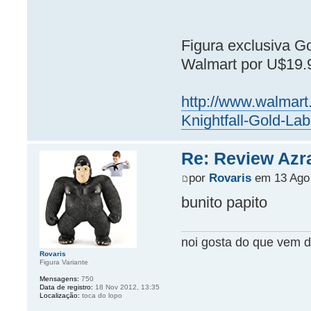
Figura exclusiva G
Walmart por U$19.
http://www.walmart
Knightfall-Gold-La
Re: Review Azr
por
Rovaris
em 13 Ago 
bunito papito
noi gosta do que vem d
Rovaris
Figura Variante
Mensagens:
750
Data de registro:
18 Nov 2012, 13:35
Localização:
toca do lopo