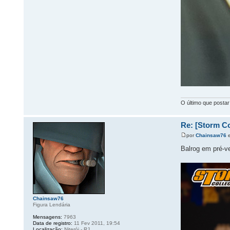
O último que postar
Re: [Storm Col
por
Chainsaw76
e
Balrog em pré-ve
Chainsaw76
Figura Lendária
Mensagens:
7963
Data de registro:
11 Fev 2011, 19:54
Localização:
Niterói - RJ