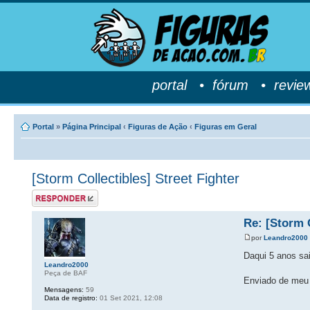
portal
•
fórum
•
revie
Portal
»
Página Principal
‹
Figuras de Ação
‹
Figuras em Geral
[Storm Collectibles] Street Fighter
Postar uma
resposta
Re: [Storm C
por
Leandro2000
Daqui 5 anos sa
Leandro2000
Peça de BAF
Enviado de meu 
Mensagens:
59
Data de registro:
01 Set 2021, 12:08