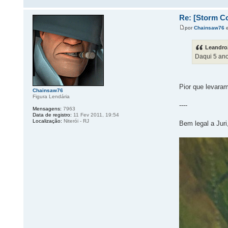
Re: [Storm Col
por
Chainsaw76
e
Leandro
Daqui 5 ano
Pior que levaram
Chainsaw76
Figura Lendária
----
Mensagens:
7963
Data de registro:
11 Fev 2011, 19:54
Localização:
Niterói - RJ
Bem legal a Juri