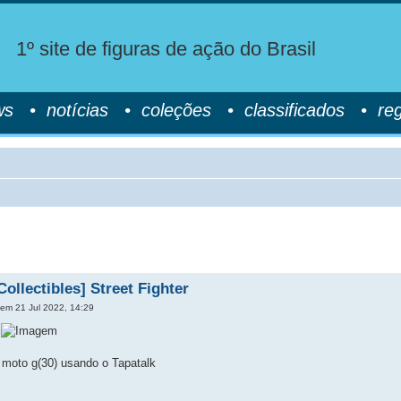
1º site de figuras de ação do Brasil
ws
•
notícias
•
coleções
•
classificados
•
re
ollectibles] Street Fighter
em 21 Jul 2022, 14:29
i
moto g(30) usando o Tapatalk