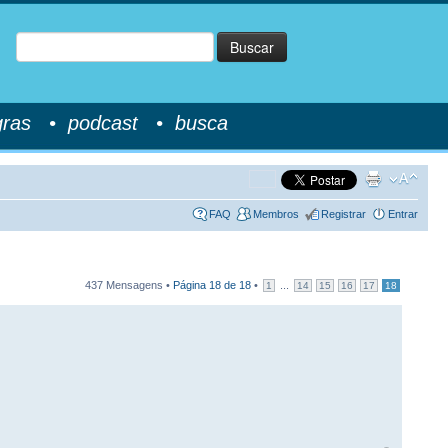
Buscar
gras
•
podcast
•
busca
FAQ
Membros
Registrar
Entrar
437 Mensagens •
Página
18
de
18
•
...
1
14
15
16
17
18