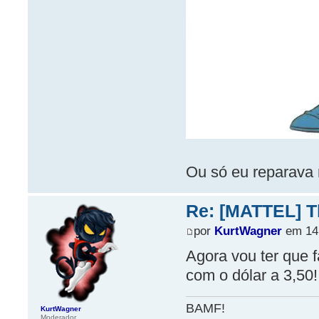
Ou só eu reparava
Re: [MATTEL] Th
por
KurtWagner
em 14 
Agora vou ter que f
com o dólar a 3,50!
BAMF!
KurtWagner
Moderador