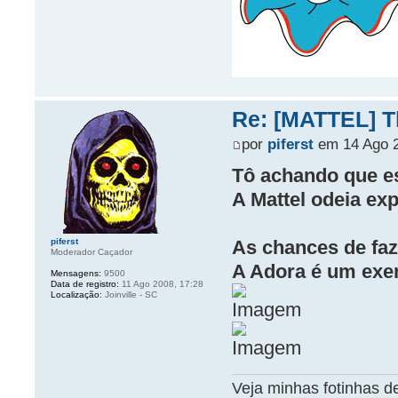
Re: [MATTEL] Th
por
piferst
em 14 Ago 2
Tô achando que es
A Mattel odeia exp
As chances de fa
piferst
Moderador Caçador
A Adora é um exe
Mensagens:
9500
Data de registro:
11 Ago 2008, 17:28
Localização:
Joinville - SC
Veja minhas fotinhas d