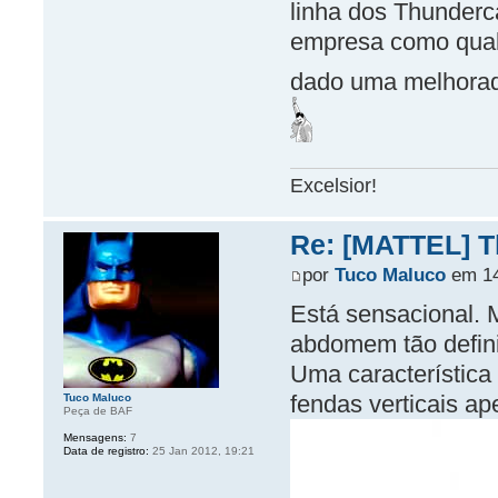
linha dos Thunderc
empresa como qualq
dado uma melhorada
Excelsior!
Re: [MATTEL] Th
por
Tuco Maluco
em 14
Está sensacional. 
abdomem tão defin
Uma característic
fendas verticais ap
Tuco Maluco
Peça de BAF
Mensagens:
7
Data de registro:
25 Jan 2012, 19:21