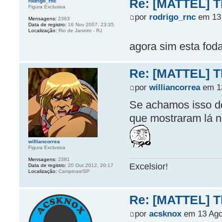
Re: [MATTEL] Th
rodrigo_rnc
Figura Exclusiva
por
rodrigo_rnc
em 13 
Mensagens:
2363
Data de registro:
16 Nov 2007, 23:35
Localização:
Rio de Janeiro - RJ
agora sim esta fod
Re: [MATTEL] Th
por
williancorrea
em 13
Se achamos isso d
que mostraram lá 
williancorrea
Figura Exclusiva
Mensagens:
2381
Excelsior!
Data de registro:
20 Out 2012, 20:17
Localização:
Campinas/SP
Re: [MATTEL] Th
por
acsknox
em 13 Ago