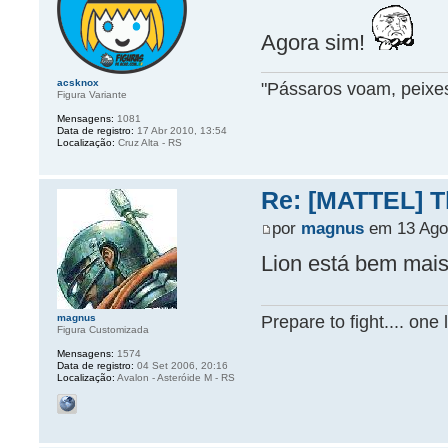
Agora sim!
acsknox
"Pássaros voam, peixes
Figura Variante
Mensagens:
1081
Data de registro:
17 Abr 2010, 13:54
Localização:
Cruz Alta - RS
Re: [MATTEL] Th
por
magnus
em 13 Ago 
Lion está bem mai
Prepare to fight.... one 
magnus
Figura Customizada
Mensagens:
1574
Data de registro:
04 Set 2006, 20:16
Localização:
Avalon - Asteróide M - RS