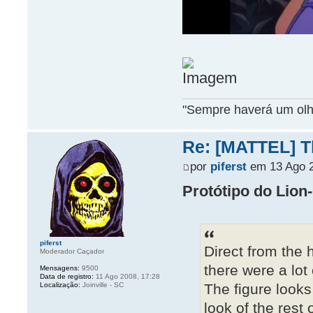
"Sempre haverá um olho
Re: [MATTEL] Th
por
piferst
em 13 Ago 2
Protótipo do Lion-
piferst
Direct from the 
Moderador Caçador
there were a lot 
Mensagens:
9500
Data de registro:
11 Ago 2008, 17:28
The figure looks
Localização:
Joinville - SC
look of the rest 