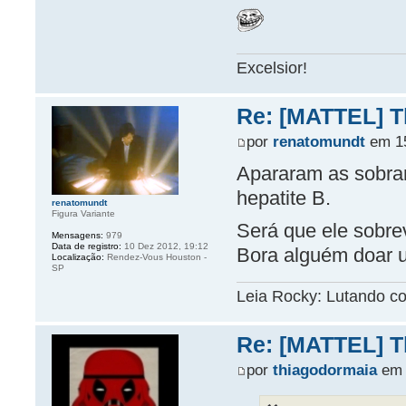
Excelsior!
Re: [MATTEL] Th
por
renatomundt
em 15
Apararam as sobra
hepatite B.
renatomundt
Figura Variante
Será que ele sobre
Mensagens:
979
Data de registro:
10 Dez 2012, 19:12
Bora alguém doar u
Localização:
Rendez-Vous Houston -
SP
Leia Rocky: Lutando c
Re: [MATTEL] Th
por
thiagodormaia
em 