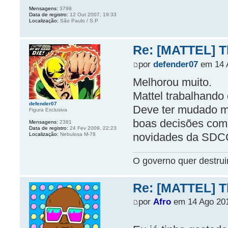
Mensagens:
3798
Data de registro:
12 Out 2007, 19:33
Localização:
São Paulo / S.P
Re: [MATTEL] Th
por
defender07
em 14 A
Melhorou muito.
Mattel trabalhando
defender07
Deve ter mudado mu
Figura Exclusiva
boas decisões com
Mensagens:
2381
Data de registro:
24 Fev 2009, 22:23
novidades da SDC
Localização:
Nebulosa M-78
O governo quer destruir
Re: [MATTEL] Th
por
Afro
em 14 Ago 201