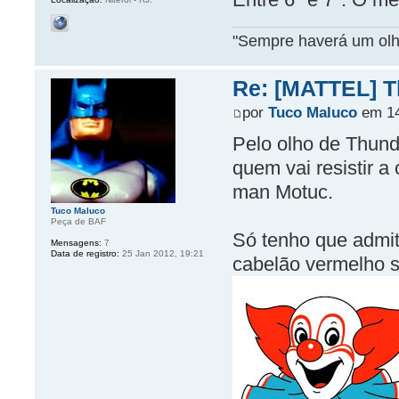
"Sempre haverá um olho
Re: [MATTEL] Th
por
Tuco Maluco
em 14
Pelo olho de Thund
quem vai resistir a
man Motuc.
Tuco Maluco
Peça de BAF
Só tenho que admit
Mensagens:
7
Data de registro:
25 Jan 2012, 19:21
cabelão vermelho 