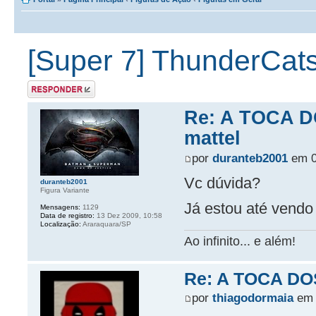
[Super 7] ThunderCats
Postar uma
resposta
Re: A TOCA D
mattel
por
duranteb2001
em 0
Vc dúvida?
duranteb2001
Figura Variante
Já estou até vendo
Mensagens:
1129
Data de registro:
13 Dez 2009, 10:58
Localização:
Araraquara/SP
Ao infinito... e além!
Re: A TOCA DOS
por
thiagodormaia
em 