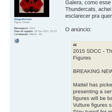
Galera, como esse a
Thundercats, achei
esclarecer pra que
thiagodormaia
Figura Chase
O anúncio:
Mensagens:
3114
Data de registro:
18 Fev 2011, 21:57
Localização:
Niterói - RJ.
2015 SDCC - Th
Figures
BREAKING NE
Mattel has picke
presenting a se
figures will be 
Vulture figures 
Stay tuned for