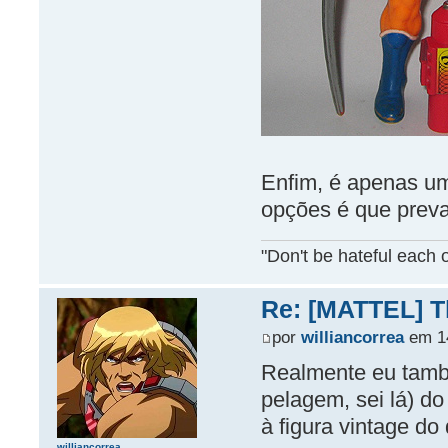
Enfim, é apenas u
opções é que prev
"Don't be hateful each o
Re: [MATTEL] Th
por
williancorrea
em 14
Realmente eu també
pelagem, sei lá) d
à figura vintage do
williancorrea