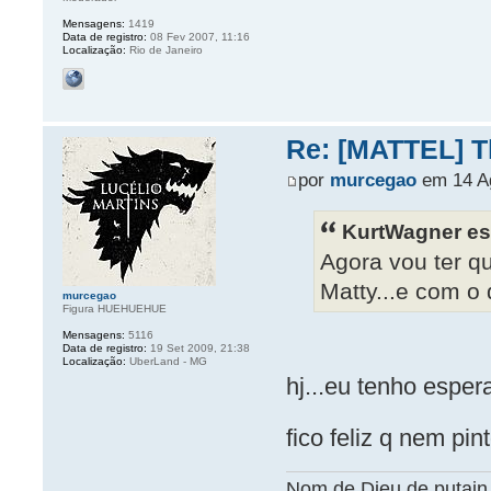
Mensagens:
1419
Data de registro:
08 Fev 2007, 11:16
Localização:
Rio de Janeiro
Re: [MATTEL] Th
por
murcegao
em 14 Ag
KurtWagner es
Agora vou ter q
Matty...e com o 
murcegao
Figura HUEHUEHUE
Mensagens:
5116
Data de registro:
19 Set 2009, 21:38
Localização:
UberLand - MG
hj...eu tenho esper
fico feliz q nem pin
Nom de Dieu de putain 