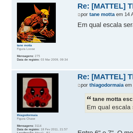
Re: [MATTEL] Th
por
tane motta
em 14 A
Em qual escala ser
tane motta
Figura Loose
Mensagens:
275
Data de registro:
03 Mar 2009, 09:34
Re: [MATTEL] Th
por
thiagodormaia
em 
tane motta esc
Em qual escala 
thiagodormaia
Figura Chase
Mensagens:
3114
Data de registro:
18 Fev 2011, 21:57
Entre 6" e 7". O 
Localização:
Niterói - RJ.