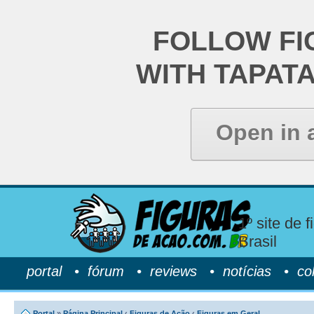
FOLLOW FI
WITH TAPAT
Open in 
1º site de 
Brasil
portal
•
fórum
•
reviews
•
notícias
•
co
Portal
»
Página Principal
‹
Figuras de Ação
‹
Figuras em Geral