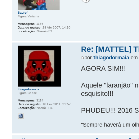
Saulof
Figura Variante
Mensagens:
1166
Data de registro:
28 Abr 2007, 14:10
Localização:
Niteroi - RJ
Re: [MATTEL] Th
por
thiagodormaia
em 
AGORA SIM!!!
Aquele "laranjão" n
thiagodormaia
esquisito!!!
Figura Chase
Mensagens:
3114
Data de registro:
18 Fev 2011, 21:57
Localização:
Niterói - RJ.
PHUDEU!!! 2016 
"Sempre haverá um olho