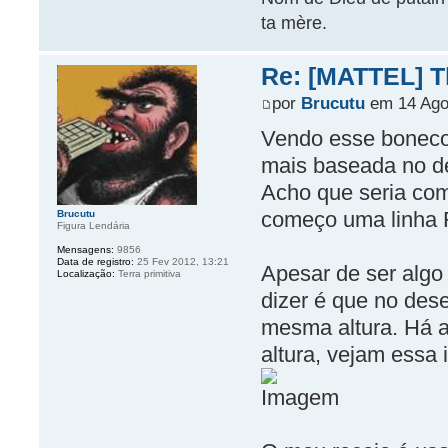
ta mère.
Re: [MATTEL] Th
por
Brucutu
em 14 Ago
Vendo esse boneco 
mais baseada no de
Acho que seria com
começo uma linha F
Brucutu
Figura Lendária
Mensagens:
9856
Data de registro:
25 Fev 2012, 13:21
Apesar de ser algo
Localização:
Terra primitiva
dizer é que no des
mesma altura. Há 
altura, vejam essa