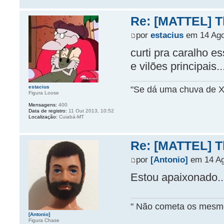
Re: [MATTEL] Th
por
estacius
em 14 Ago
curti pra caralho e
e vilões principais.
"Se dá uma chuva de X
estacius
Figura Loose
Mensagens:
400
Data de registro:
11 Out 2013, 10:52
Localização:
Cuiabá-MT
Re: [MATTEL] Th
por
[Antonio]
em 14 Ag
Estou apaixonado...
" Não cometa os mesmo
[Antonio]
Figura Chase