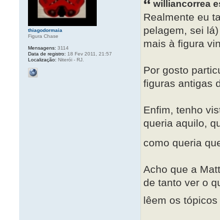
williancorrea 
Realmente eu ta
pelagem, sei lá
thiagodormaia
Figura Chase
mais à figura v
Mensagens:
3114
Data de registro:
18 Fev 2011, 21:57
Localização:
Niterói - RJ.
Por gosto parti
figuras antigas
Enfim, tenho vis
queria aquilo, 
como queria que
Acho que a Matt
de tanto ver o q
lêem os tópico