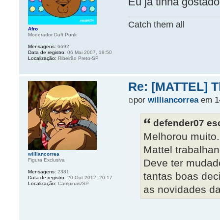
Eu já tinha gostad
Catch them all
Afro
Moderador Daft Punk
Mensagens:
6692
Data de registro:
06 Mai 2007, 19:50
Localização:
Ribeirão Preto-SP
Re: [MATTEL] Th
por
williancorrea
em 14
defender07 es
Melhorou muito.
Mattel trabalha
williancorrea
Figura Exclusiva
Deve ter mudad
Mensagens:
2381
tantas boas de
Data de registro:
20 Out 2012, 20:17
Localização:
Campinas/SP
as novidades d