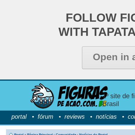
FOLLOW FI
WITH TAPAT
Open in 
1º site de 
Brasil
portal
•
fórum
•
reviews
•
notícias
•
co
Portal
»
Página Principal
‹
Comunidade
‹
Notícias do Portal