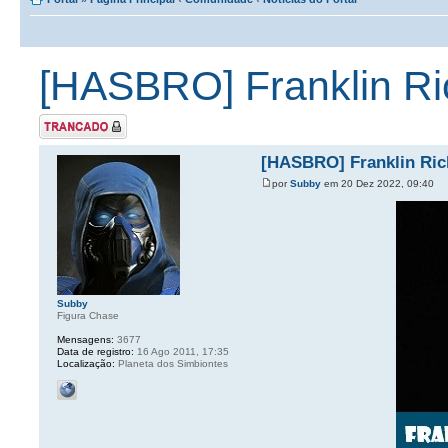
[HASBRO] Franklin Ri
Tópico Trancado
[HASBRO] Franklin Ric
por
Subby
em 20 Dez 2022, 09:40
Subby
Figura Chase
Mensagens:
3677
Data de registro:
16 Ago 2011, 17:35
Localização:
Planeta dos Simbiontes