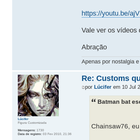
https://youtu.be/aj
Vale ver os vídeos 
Abração
Apenas por nostalgia e 
Re: Customs que
por
Lúcifer
em 10 Jul 2
Batman bat es
Lúcifer
Figura Customizada
Chainsaw76, eu
Mensagens:
1730
Data de registro:
03 Fev 2010, 21:36