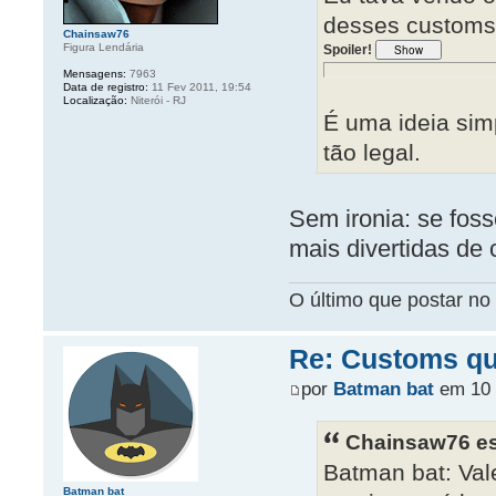
desses customs
Chainsaw76
Figura Lendária
Spoiler!
Mensagens:
7963
Data de registro:
11 Fev 2011, 19:54
Localização:
Niterói - RJ
É uma ideia sim
tão legal.
Sem ironia: se foss
mais divertidas de
O último que postar no 
Re: Customs que
por
Batman bat
em 10 
Chainsaw76 es
Batman bat: Vale
Batman bat