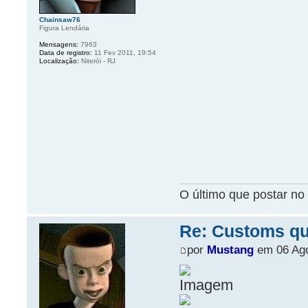
Chainsaw76
Figura Lendária
Mensagens:
7963
Data de registro:
11 Fev 2011, 19:54
Localização:
Niterói - RJ
O último que postar no 
Re: Customs que
por
Mustang
em 06 Ago