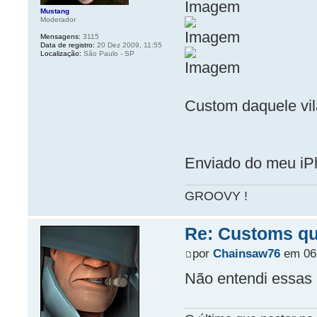
Mustang
Moderador
Mensagens:
3115
Data de registro:
20 Dez 2009, 11:55
Localização:
São Paulo - SP
Custom daquele vil
Enviado do meu iP
GROOVY !
Re: Customs que
por
Chainsaw76
em 06 
Não entendi essas 