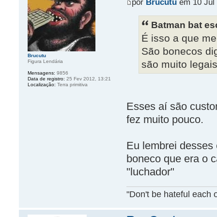
por
Brucutu
em 10 Jul 
Batman bat es
É isso a que me 
São bonecos dig
Brucutu
Figura Lendária
são muito legais
Mensagens:
9856
Data de registro:
25 Fev 2012, 13:21
Localização:
Terra primitiva
Esses aí são custo
fez muito pouco.
Eu lembrei desses 
boneco que era o c
"luchador"
"Don't be hateful each o