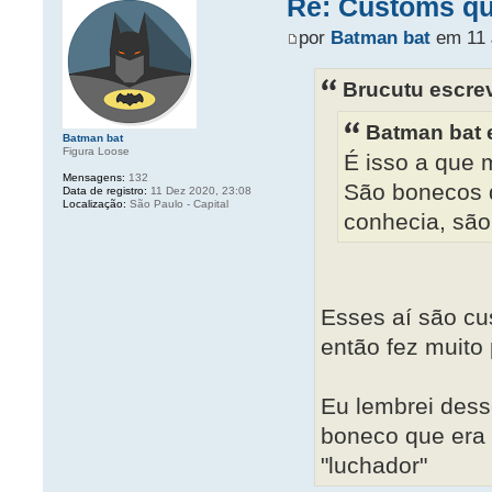
Re: Customs que
por
Batman bat
em 11 J
Brucutu escre
Batman bat 
Batman bat
Figura Loose
É isso a que m
Mensagens:
132
São bonecos d
Data de registro:
11 Dez 2020, 23:08
Localização:
São Paulo - Capital
conhecia, são
Esses aí são cu
então fez muito
Eu lembrei dess
boneco que era 
"luchador"