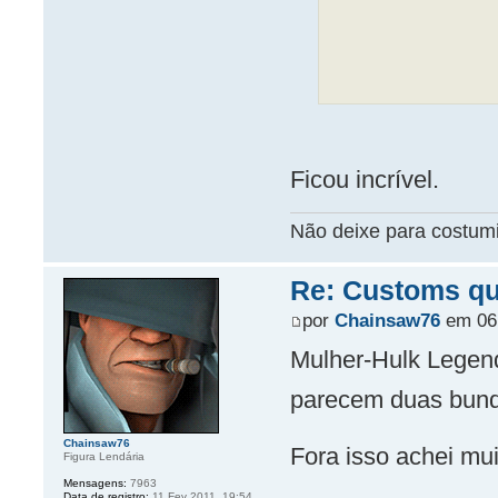
Ficou incrível.
Não deixe para costum
Re: Customs que
por
Chainsaw76
em 06 
Mulher-Hulk Legend
parecem duas bund
Chainsaw76
Fora isso achei mui
Figura Lendária
Mensagens:
7963
Data de registro:
11 Fev 2011, 19:54