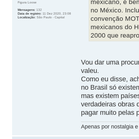
mexicano, é be
Figura Loose
no México. Incl
Mensagens:
132
Data de registro:
11 Dez 2020, 23:08
convenção MOTU 
Localização:
São Paulo - Capital
mexicanos do He
2000 que reapro
Vou dar uma procur
valeu.
Como eu disse, ach
no Brasil só existe
mas existem países
verdadeiras obras 
pagar muito pelas 
Apenas por nostalgia e 