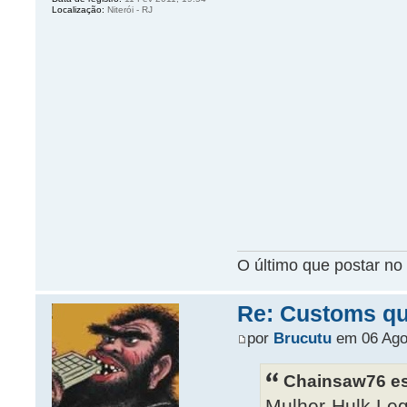
Localização:
Niterói - RJ
O último que postar no 
Re: Customs que
por
Brucutu
em 06 Ago
Chainsaw76 es
Mulher-Hulk Leg