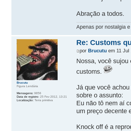
Abração a todos.
Apenas por nostalgia e 
Re: Customs que
por
Brucutu
em 11 Jul 
Nossa, você sujou o
customs.
Brucutu
Já que você achou 
Figura Lendária
sobre o assunto:
Mensagens:
9856
Data de registro:
25 Fev 2012, 13:21
Localização:
Terra primitiva
Eu não tô nem aí c
um preço decente e
Knock off é a repro