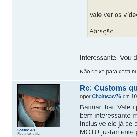
Vale ver os víde
Abração
Interessante. Vou d
Não deixe para costum
Re: Customs que
por
Chainsaw76
em 10 
Batman bat: Valeu p
bem interessante 
Inclusive ele já s
MOTU justamente pa
Chainsaw76
Figura Lendária