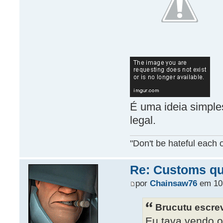
É uma ideia simple
legal.
"Don't be hateful each o
Re: Customs que
por
Chainsaw76
em 10 
Brucutu escre
Eu tava vendo o