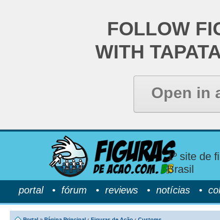
FOLLOW FI
WITH TAPAT
Open in 
1º site de 
Brasil
portal
•
fórum
•
reviews
•
notícias
•
co
Portal
»
Página Principal
‹
Figuras de Ação
‹
Customs