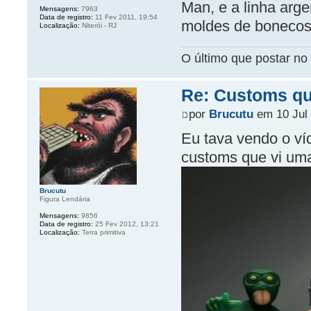
Man, e a linha arg
Mensagens:
7963
Data de registro:
11 Fev 2011, 19:54
moldes de bonecos
Localização:
Niterói - RJ
O último que postar no 
Re: Customs que
por
Brucutu
em 10 Jul 
Eu tava vendo o ví
customs que vi uma
Brucutu
Figura Lendária
Mensagens:
9856
Data de registro:
25 Fev 2012, 13:21
Localização:
Terra primitiva