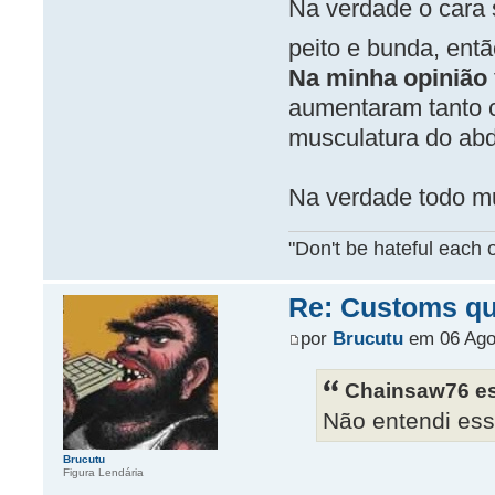
Na verdade o cara 
peito e bunda, ent
Na minha opinião
aumentaram tanto 
musculatura do ab
Na verdade todo m
"Don't be hateful each o
Re: Customs que
por
Brucutu
em 06 Ago
Chainsaw76 es
Não entendi ess
Brucutu
Figura Lendária