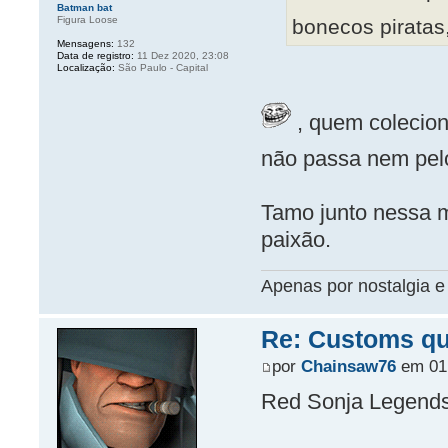
Batman bat
Figura Loose
bonecos piratas
Mensagens:
132
Data de registro:
11 Dez 2020, 23:08
Localização:
São Paulo - Capital
, quem coleciona
não passa nem pel
Tamo junto nessa m
paixão.
Apenas por nostalgia e 
Re: Customs que
por
Chainsaw76
em 01 
Red Sonja Legends