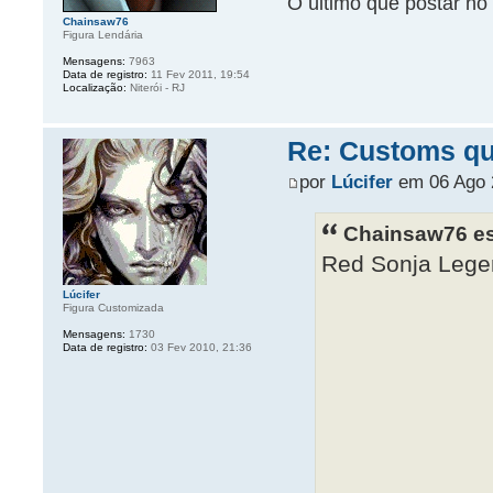
O último que postar no 
Chainsaw76
Figura Lendária
Mensagens:
7963
Data de registro:
11 Fev 2011, 19:54
Localização:
Niterói - RJ
Re: Customs que
por
Lúcifer
em 06 Ago 
Chainsaw76 es
Red Sonja Lege
Lúcifer
Figura Customizada
Mensagens:
1730
Data de registro:
03 Fev 2010, 21:36