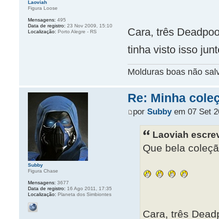
Laoviah
Figura Loose
Mensagens:
495
Data de registro:
23 Nov 2009, 15:10
Cara, três Deadpo
Localização:
Porto Alegre - RS
tinha visto isso ju
Molduras boas não sal
Re: Minha cole
por
Subby
em 07 Set 2
Laoviah escre
Que bela coleçã
Subby
Figura Chase
Mensagens:
3677
Data de registro:
16 Ago 2011, 17:35
Localização:
Planeta dos Simbiontes
Cara, três Dea