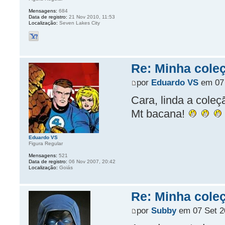
Mensagens:
684
Data de registro:
21 Nov 2010, 11:53
Localização:
Seven Lakes City
Re: Minha coleç
por
Eduardo VS
em 07 
Cara, linda a coleç
Mt bacana!
Eduardo VS
Figura Regular
Mensagens:
521
Data de registro:
06 Nov 2007, 20:42
Localização:
Goiás
Re: Minha coleç
por
Subby
em 07 Set 2