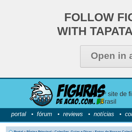
FOLLOW FI
WITH TAPAT
Open in 
1º site de 
Brasil
portal
•
fórum
•
reviews
•
notícias
•
co
Portal
»
Página Principal
‹
Coleções, Guias e Dicas
‹
Fotos de Nossas Coleç