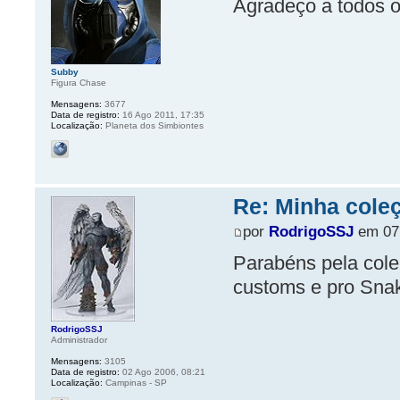
Agradeço a todos o
Subby
Figura Chase
Mensagens:
3677
Data de registro:
16 Ago 2011, 17:35
Localização:
Planeta dos Simbiontes
Re: Minha coleç
por
RodrigoSSJ
em 07 
Parabéns pela cole
customs e pro Sna
RodrigoSSJ
Administrador
Mensagens:
3105
Data de registro:
02 Ago 2006, 08:21
Localização:
Campinas - SP