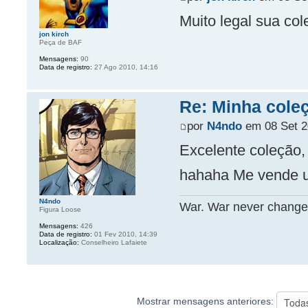
Muito legal sua co
jon kirch
Peça de BAF
Mensagens:
90
Data de registro:
27 Ago 2010, 14:16
Re: Minha coleç
por
N4ndo
em 08 Set 2
Excelente coleção,
hahaha Me vende 
N4ndo
War. War never change
Figura Loose
Mensagens:
426
Data de registro:
01 Fev 2010, 14:39
Localização:
Conselheiro Lafaiete
Mostrar mensagens anteriores: