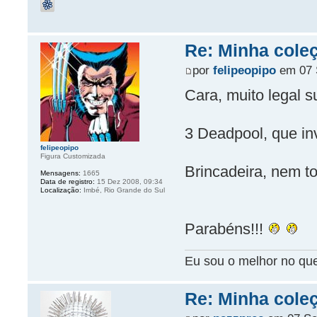
Re: Minha coleç
por
felipeopipo
em 07 S
Cara, muito legal s
3 Deadpool, que in
felipeopipo
Figura Customizada
Brincadeira, nem t
Mensagens:
1665
Data de registro:
15 Dez 2008, 09:34
Localização:
Imbé, Rio Grande do Sul
Parabéns!!!
Eu sou o melhor no que 
Re: Minha coleç