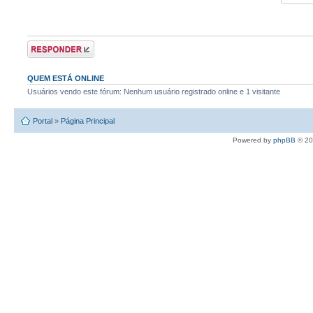
Postar uma
resposta
QUEM ESTÁ ONLINE
Usuários vendo este fórum: Nenhum usuário registrado online e 1 visitante
Portal
»
Página Principal
Powered by
phpBB
© 20