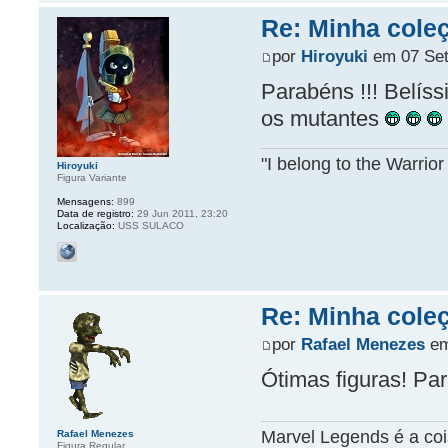
Re: Minha coleç
por
Hiroyuki
em 07 Set
Parabéns !!! Belíss
os mutantes
"I belong to the Warrio
Hiroyuki
Figura Variante
Mensagens:
899
Data de registro:
29 Jun 2011, 23:20
Localização:
USS SULACO
Re: Minha coleç
por
Rafael Menezes
em
Ótimas figuras! Pa
Marvel Legends é a cois
Rafael Menezes
Figura Regular