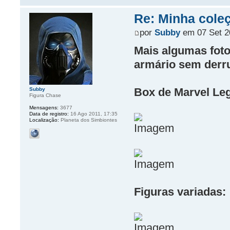
Re: Minha cole
por
Subby
em 07 Set 2
Mais algumas foto
armário sem derru
Box de Marvel Le
Subby
Figura Chase
Mensagens:
3677
Data de registro:
16 Ago 2011, 17:35
Localização:
Planeta dos Simbiontes
Figuras variadas: