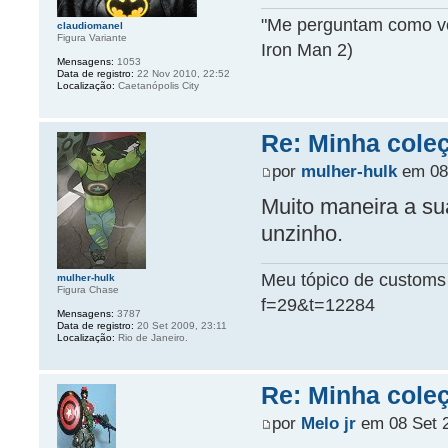
"Me perguntam como vou
claudiomanel
Figura Variante
Iron Man 2)
Mensagens:
1053
Data de registro:
22 Nov 2010, 22:52
Localização:
Caetanópolis City
Re: Minha coleç
por
mulher-hulk
em 08 
Muito maneira a su
unzinho.
Meu tópico de customs 
mulher-hulk
Figura Chase
f=29&t=12284
Mensagens:
3787
Data de registro:
20 Set 2009, 23:11
Localização:
Rio de Janeiro.
Re: Minha coleç
por
Melo jr
em 08 Set 2