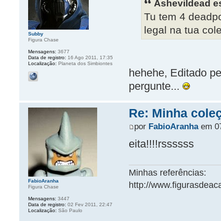
Ashevildead e
Tu tem 4 deadpo
legal na tua col
Subby
Figura Chase
Mensagens:
3677
Data de registro:
16 Ago 2011, 17:35
Localização:
Planeta dos Simbiontes
hehehe, Editado pe
pergunte...
Re: Minha cole
por
FabioAranha
em 07
eita!!!!rssssss
Minhas referências:
FabioAranha
http://www.figurasdea
Figura Chase
Mensagens:
3447
Data de registro:
02 Fev 2011, 22:47
Localização:
São Paulo