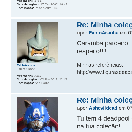
Mensagens:
1791
Data de registro:
17 Fev 2007, 18:41
Localização:
Porto Alegre - RS
Re: Minha cole
por
FabioAranha
em 07
Caramba parceiro..
respeito!!!!
Minhas referências:
FabioAranha
Figura Chase
http://www.figurasdea
Mensagens:
3447
Data de registro:
02 Fev 2011, 22:47
Localização:
São Paulo
Re: Minha cole
por
Ashevildead
em 07 
Tu tem 4 deadpool 
na tua coleção!