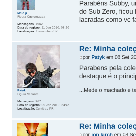
Parabéns Subby, um
do Sub Zero, ficou 
Melo jr
Figura Customizada
lacradas como vc fa
Mensagens:
1962
Data de registro:
11 Jun 2010, 08:26
Localização:
Tremembé - SP
Re: Minha coleç
por
Patyk
em 08 Set 20
Parabens pela cole
destaque é o princi
...Mede o machado e ta
Patyk
Figura Variante
Mensagens:
967
Data de registro:
09 Jan 2010, 23:45
Localização:
Curitiba / PR
Re: Minha coleç
por
jon kirch
em 08 Set