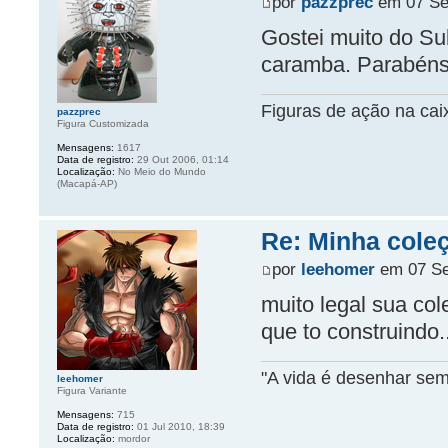
por
pazzprec
em 07 Set
Gostei muito do S
caramba. Parabéns
Figuras de ação na cai
pazzprec
Figura Customizada
Mensagens:
1617
Data de registro:
29 Out 2006, 01:14
Localização:
No Meio do Mundo
(Macapá-AP)
Re: Minha coleç
por
leehomer
em 07 Se
muito legal sua col
que to construindo..
"A vida é desenhar sem
leehomer
Figura Variante
Mensagens:
715
Data de registro:
01 Jul 2010, 18:39
Localização:
mordor