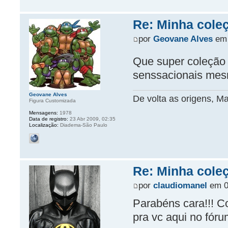
Re: Minha coleç
por
Geovane Alves
em 
Que super coleção 
senssacionais me
Geovane Alves
De volta as origens, 
Figura Customizada
Mensagens:
1978
Data de registro:
23 Abr 2009, 02:35
Localização:
Diadema-São Paulo
Re: Minha coleç
por
claudiomanel
em 08
Parabéns cara!!! C
pra vc aqui no fóru