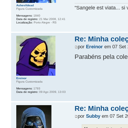
Ashevildead
"Sangele est viata... si 
Figura Customizada
Mensagens:
1840
Data de registro:
21 Mar 2008, 12:41
Localização:
Porto Alegre - RS
Re: Minha cole
por
Ereinor
em 07 Set 
Parabéns pela col
Ereinor
Figura Customizada
Mensagens:
1793
Data de registro:
09 Ago 2009, 13:03
Re: Minha cole
por
Subby
em 07 Set 2