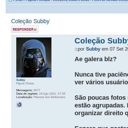
Coleção Subby
Postar uma
resposta
Coleção Subb
por
Subby
em 07 Set 2
Ae galera blz?
Nunca tive paciên
Subby
ver vários usuário
Figura Chase
Mensagens:
3677
Data de registro:
16 Ago 2011, 17:35
São poucas fotos 
Localização:
Planeta dos Simbiontes
estão agrupadas. 
organizar direit