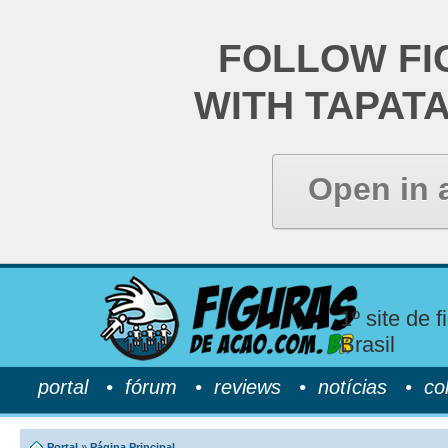
FOLLOW FI
WITH TAPAT
Open in 
1º site de 
Brasil
portal
•
fórum
•
reviews
•
notícias
•
co
Portal
»
Página Principal