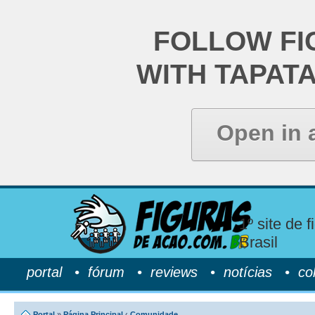
FOLLOW FI
WITH TAPAT
Open in 
1º site de 
Brasil
portal
•
fórum
•
reviews
•
notícias
•
co
Portal
»
Página Principal
‹
Comunidade