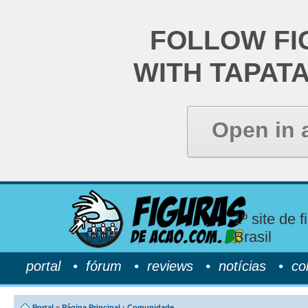
FOLLOW FI
WITH TAPAT
Open in 
1º site de 
Brasil
portal
•
fórum
•
reviews
•
notícias
•
co
Portal
»
Página Principal
‹
Comunidade