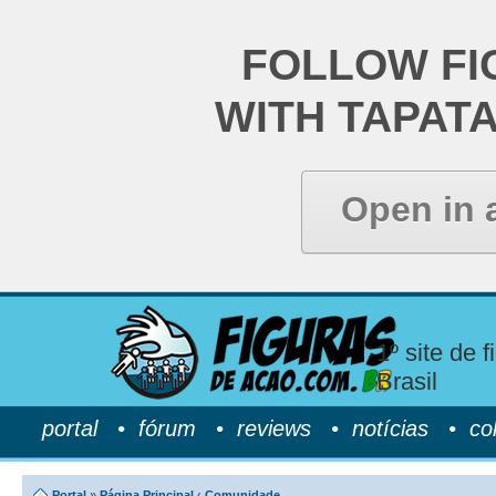
FOLLOW FI
WITH TAPAT
Open in 
1º site de 
Brasil
portal
•
fórum
•
reviews
•
notícias
•
co
Portal
»
Página Principal
‹
Comunidade