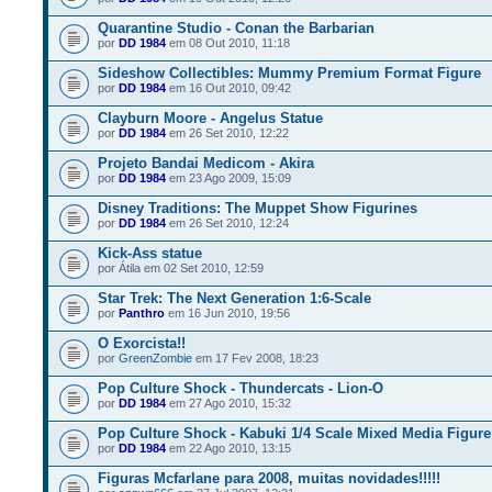
Quarantine Studio - Conan the Barbarian
por
DD 1984
em 08 Out 2010, 11:18
Sideshow Collectibles: Mummy Premium Format Figure
por
DD 1984
em 16 Out 2010, 09:42
Clayburn Moore - Angelus Statue
por
DD 1984
em 26 Set 2010, 12:22
Projeto Bandai Medicom - Akira
por
DD 1984
em 23 Ago 2009, 15:09
Disney Traditions: The Muppet Show Figurines
por
DD 1984
em 26 Set 2010, 12:24
Kick-Ass statue
por Átila em 02 Set 2010, 12:59
Star Trek: The Next Generation 1:6-Scale
por
Panthro
em 16 Jun 2010, 19:56
O Exorcista!!
por
GreenZombie
em 17 Fev 2008, 18:23
Pop Culture Shock - Thundercats - Lion-O
por
DD 1984
em 27 Ago 2010, 15:32
Pop Culture Shock - Kabuki 1/4 Scale Mixed Media Figure
por
DD 1984
em 22 Ago 2010, 13:15
Figuras Mcfarlane para 2008, muitas novidades!!!!!