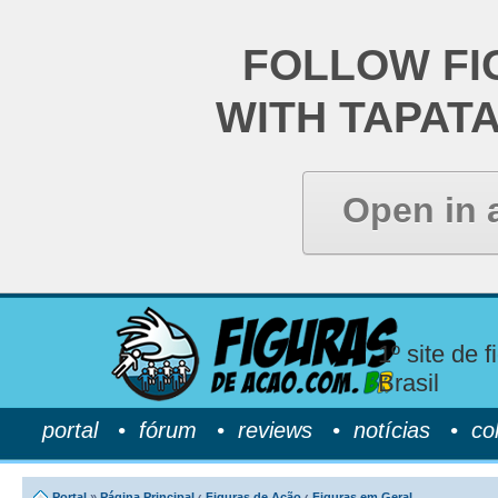
FOLLOW FI
WITH TAPAT
Open in 
1º site de 
Brasil
portal
•
fórum
•
reviews
•
notícias
•
co
Portal
»
Página Principal
‹
Figuras de Ação
‹
Figuras em Geral