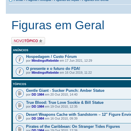
Figuras em Geral
Criar um novo tópico
ANÚNCIOS
Hospedagem / Custo Fórum
por
MindingoRebelde
em 17 Jun 2021, 12:29
O presente e o futuro do FDA!
por
MindingoRebelde
em 16 Out 2019, 11:22
TÓPICOS
Gentle Giant - Sucker Punch: Amber Statue
por
DD 1984
em 20 Out 2010, 14:40
True Blood: True Love Sookie & Bill Statue
por
DD 1984
em 19 Out 2010, 12:35
Desert Weapons Cache with Sandstorm – 12" Figure Env
por
DD 1984
em 16 Out 2010, 09:39
Pirates of the Caribbean: On Stranger Tides Figures
por
DD 1984
em 19 Out 2010, 12:26