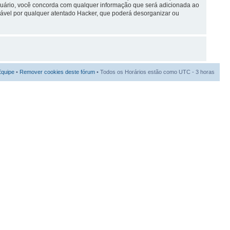
usuário, você concorda com qualquer informação que será adicionada ao
ável por qualquer atentado Hacker, que poderá desorganizar ou
Equipe
•
Remover cookies deste fórum
• Todos os Horários estão como UTC - 3 horas