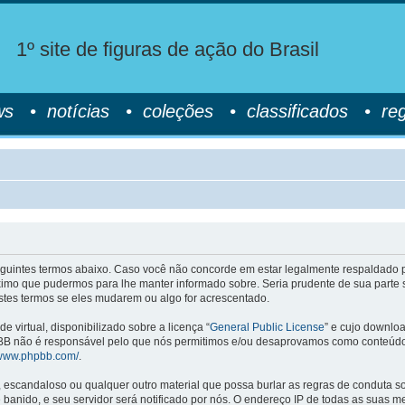
1º site de figuras de ação do Brasil
ws
•
notícias
•
coleções
•
classificados
•
re
guintes termos abaixo. Caso você não concorde em estar legalmente respaldado p
mo que pudermos para lhe manter informado sobre. Seria prudente de sua parte s
stes termos se eles mudarem ou algo for acrescentado.
virtual, disponibilizado sobre a licença “
General Public License
” e cujo downlo
o phpBB não é responsável pelo que nós permitimos e/ou desaprovamos como conteú
/www.phpbb.com/
.
 escandaloso ou qualquer outro material que possa burlar as regras de conduta so
banido, e seu servidor será notificado por nós. O endereço IP de todas as suas m