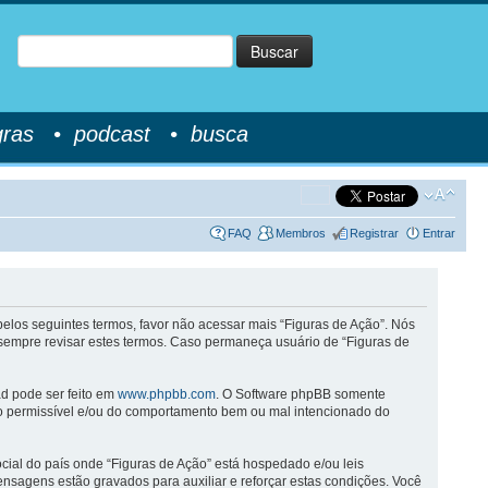
Buscar
gras
•
podcast
•
busca
FAQ
Membros
Registrar
Entrar
elos seguintes termos, favor não acessar mais “Figuras de Ação”. Nós
empre revisar estes termos. Caso permaneça usuário de “Figuras de
ad pode ser feito em
www.phpbb.com
. O Software phpBB somente
do permissível e/ou do comportamento bem ou mal intencionado do
cial do país onde “Figuras de Ação” está hospedado e/ou leis
ensagens estão gravados para auxiliar e reforçar estas condições. Você