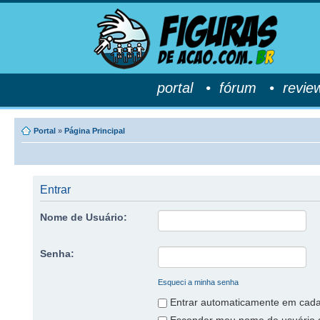
portal
•
fórum
•
revie
Portal
»
Página Principal
Entrar
Nome de Usuário:
Senha:
Esqueci a minha senha
Entrar automaticamente em cada 