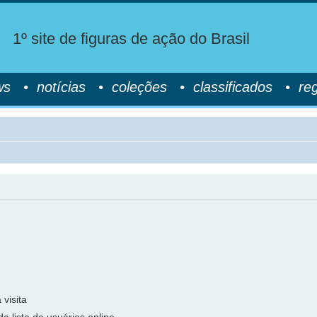
1º site de figuras de ação do Brasil
ws
•
notícias
•
coleções
•
classificados
•
re
visita