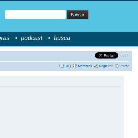
Buscar
gras
•
podcast
•
busca
FAQ
Membros
Registrar
Entrar