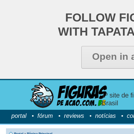
FOLLOW FI
WITH TAPAT
Open in 
1º site de 
Brasil
portal
•
fórum
•
reviews
•
notícias
•
co
Portal
»
Página Principal