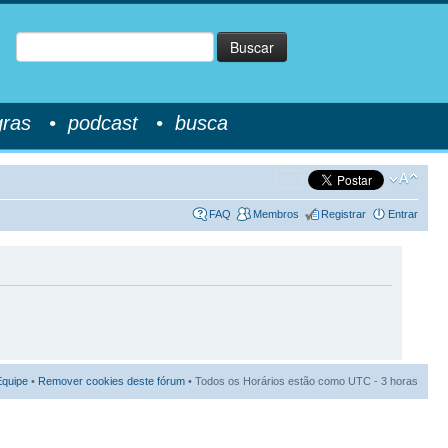
Buscar
gras
•
podcast
•
busca
FAQ
Membros
Registrar
Entrar
Equipe
•
Remover cookies deste fórum
• Todos os Horários estão como UTC - 3 horas