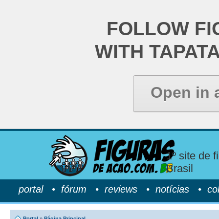
FOLLOW FI
WITH TAPAT
Open in 
1º site de 
Brasil
portal
•
fórum
•
reviews
•
notícias
•
co
Portal
»
Página Principal