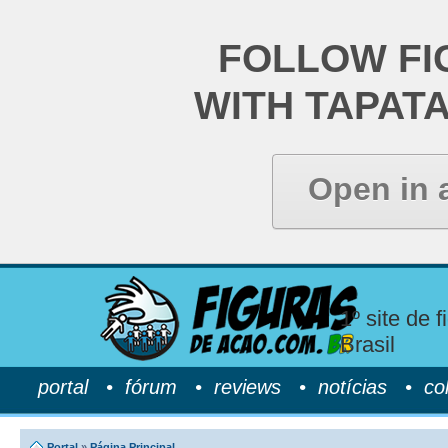
FOLLOW FI
WITH TAPAT
Open in 
1º site de 
Brasil
portal
•
fórum
•
reviews
•
notícias
•
co
Portal
»
Página Principal