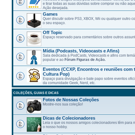
e tirar todas as suas dúvidas sobre comprar ou não aqu
Ação desejada.
Games
Quer discutir sobre PS3, XBOX, Wii ou qualquer outro c
o seu espaço.
Off Topic
Espaço reservado para comentários sobre outros assunt
Mídia (Podcasts, Videocasts e Afins)
Sala dedicada à PodCasts, Videocasts e afins com temát
popular e ao
Fórum Figuras de Ação.
Eventos (CCXP, Encontros e reuniões com 
Cultura Pop)
Espaço para divulgação e bate papo sobre eventos ofici
da comunidade Geek, Nerd, etc.
COLEÇÕES, GUIAS E DICAS
Fotos de Nossas Coleções
Mostre-nos sua coleção!
Dicas de Colecionadores
Leia o que os nossos amigos colecionadores têm para n
o nosso hobby.