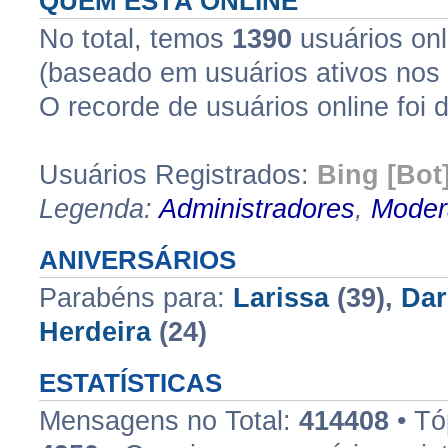
QUEM ESTÁ ONLINE
No total, temos
1390
usuários onli
(baseado em usuários ativos nos 
O recorde de usuários online foi 
Usuários Registrados:
Bing [Bot
Legenda:
Administradores
,
Moder
ANIVERSÁRIOS
Parabéns para:
Larissa
(39),
Dar
Herdeira
(24)
ESTATÍSTICAS
Mensagens no Total:
414408
• Tó