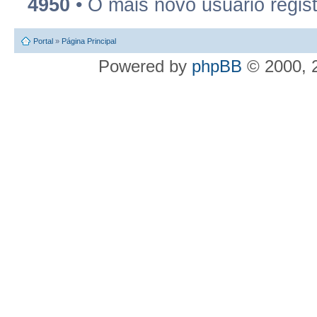
4950
• O mais novo usuário regis
Portal
»
Página Principal
Powered by
phpBB
© 2000, 