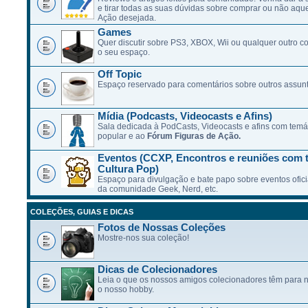
e tirar todas as suas dúvidas sobre comprar ou não aqu
Ação desejada.
Games
Quer discutir sobre PS3, XBOX, Wii ou qualquer outro c
o seu espaço.
Off Topic
Espaço reservado para comentários sobre outros assunt
Mídia (Podcasts, Videocasts e Afins)
Sala dedicada à PodCasts, Videocasts e afins com temát
popular e ao
Fórum Figuras de Ação.
Eventos (CCXP, Encontros e reuniões com 
Cultura Pop)
Espaço para divulgação e bate papo sobre eventos ofici
da comunidade Geek, Nerd, etc.
COLEÇÕES, GUIAS E DICAS
Fotos de Nossas Coleções
Mostre-nos sua coleção!
Dicas de Colecionadores
Leia o que os nossos amigos colecionadores têm para n
o nosso hobby.