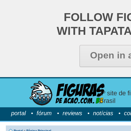
FOLLOW FI
WITH TAPAT
Open in 
1º site de 
Brasil
portal
•
fórum
•
reviews
•
notícias
•
co
Portal
»
Página Principal