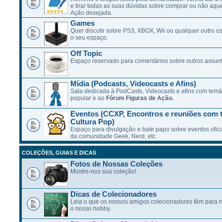
e tirar todas as suas dúvidas sobre comprar ou não aqu
Ação desejada.
Games
Quer discutir sobre PS3, XBOX, Wii ou qualquer outro c
o seu espaço.
Off Topic
Espaço reservado para comentários sobre outros assunt
Mídia (Podcasts, Videocasts e Afins)
Sala dedicada à PodCasts, Videocasts e afins com temát
popular e ao
Fórum Figuras de Ação.
Eventos (CCXP, Encontros e reuniões com 
Cultura Pop)
Espaço para divulgação e bate papo sobre eventos ofici
da comunidade Geek, Nerd, etc.
COLEÇÕES, GUIAS E DICAS
Fotos de Nossas Coleções
Mostre-nos sua coleção!
Dicas de Colecionadores
Leia o que os nossos amigos colecionadores têm para n
o nosso hobby.