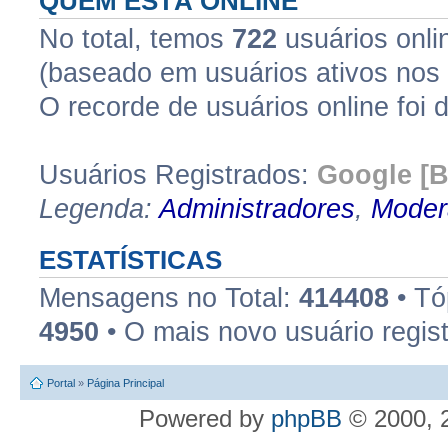
QUEM ESTÁ ONLINE
No total, temos
722
usuários onlin
(baseado em usuários ativos nos 
O recorde de usuários online foi 
Usuários Registrados:
Google [B
Legenda:
Administradores
,
Moder
ESTATÍSTICAS
Mensagens no Total:
414408
• Tó
4950
• O mais novo usuário regis
Portal
»
Página Principal
Powered by
phpBB
© 2000, 