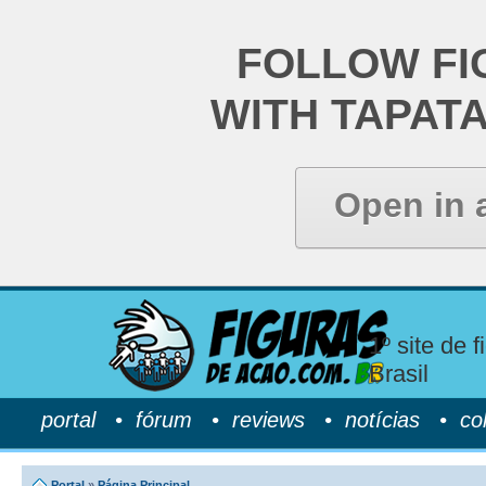
FOLLOW FI
WITH TAPAT
Open in 
1º site de 
Brasil
portal
•
fórum
•
reviews
•
notícias
•
co
Portal
»
Página Principal