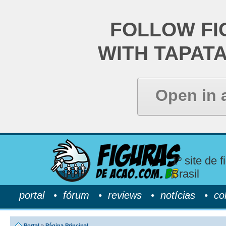
FOLLOW FI
WITH TAPAT
Open in 
1º site de 
Brasil
portal
•
fórum
•
reviews
•
notícias
•
co
Portal
»
Página Principal