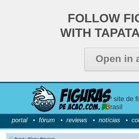
FOLLOW FI
WITH TAPAT
Open in 
1º site de 
Brasil
portal
•
fórum
•
reviews
•
notícias
•
co
Portal
»
Página Principal